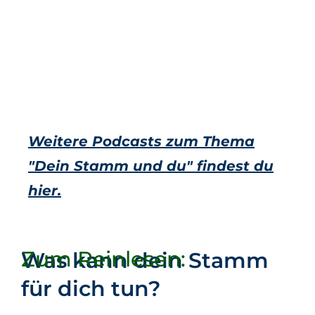
Weitere Podcasts zum Thema
"Dein Stamm und du" findest du
hier.
Zum Reinlesen:
Was kann dein Stamm
für dich tun?