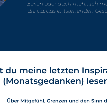
Zeilen oder auch mehr. Ich m
die daraus entstehenden Geschi
t du meine letzten Inspir
r (Monatsgedanken) lese
Über Mitgefühl, Grenzen und den Sinn de