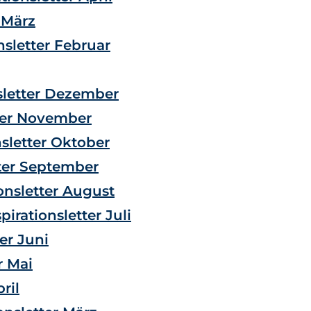
r März
nsletter Februar
nsletter Dezember
tter November
sletter Oktober
tter September
onsletter August
irationsletter Juli
er Juni
r Mai
ril