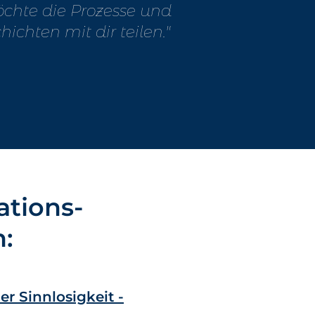
öchte die Prozesse und
chten mit dir teilen."
ations-
n:
r Sinnlosigkeit -