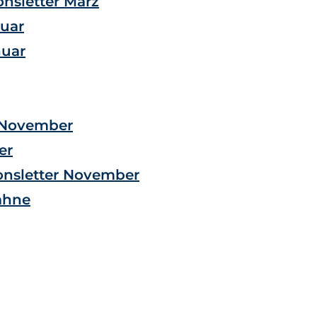
onsletter März
ruar
nuar
r November
er
onsletter November
ahne