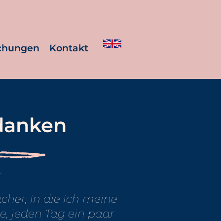
ichungen
Kontakt
danken
cher, in die ich meine
, jeden Tag ein paar