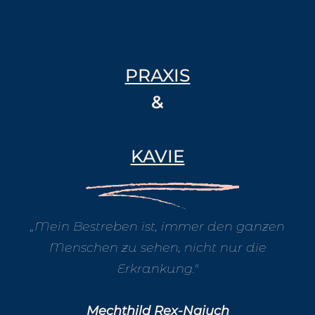
PRAXIS
&
KAVIE
„Mein Bestreben ist, immer den ganzen
Menschen zu sehen, nicht nur die
Erkrankung."
Mechthild Rex-Najuch