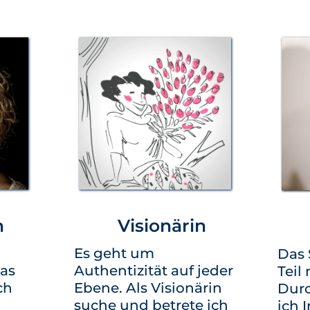
n
Visionärin
Es geht um
Das 
as
Authentizität auf jeder
Teil
ch
Ebene. Als Visionärin
Dur
suche und betrete ich
ich 