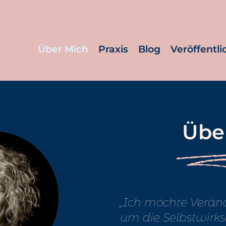
Über Mich
Praxis
Blog
Veröffentl
Übe
„Ich möchte Verän
um die Selbstwirks