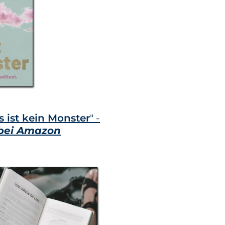
s ist kein Monster
" -
h bei Amazon