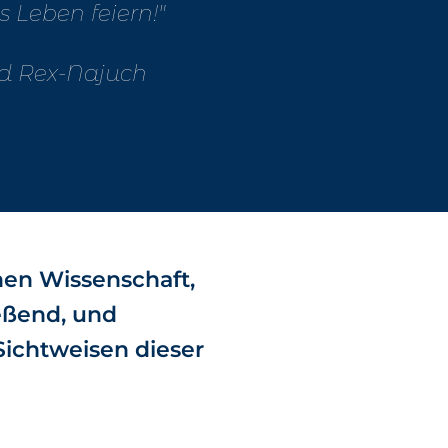
 Leben feiern!"
d Rex-Najuch
hen Wissenschaft,
ießend, und
Sichtweisen dieser