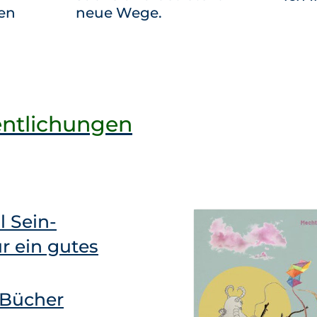
en
neue Wege.
entlichungen
l Sein-
ür ein gutes
 Bücher