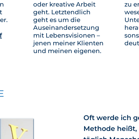
rn
oder kreative Arbeit
zu e
t
geht. Letztendlich
wese
er.
geht es um die
Unte
Auseinandersetzung
hera
f
mit Lebensvisionen –
sons
jenen meiner Klienten
deut
und meinen eigenen.
E
Oft werde ich g
Methode heißt, d