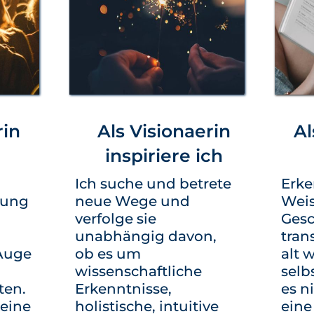
rin
Als Visionaerin
Al
inspiriere ich
Ich suche und betrete
Erke
rung
neue Wege und
Weis
verfolge sie
Gesc
unabhängig davon,
trans
Auge
ob es um
alt 
wissenschaftliche
selb
ten.
Erkenntnisse,
es n
keine
holistische, intuitive
eine