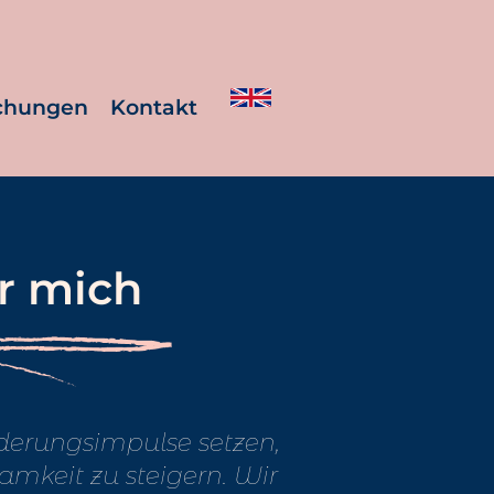
ichungen
Kontakt
r mich
derungsimpulse setzen,
amkeit zu steigern. Wir